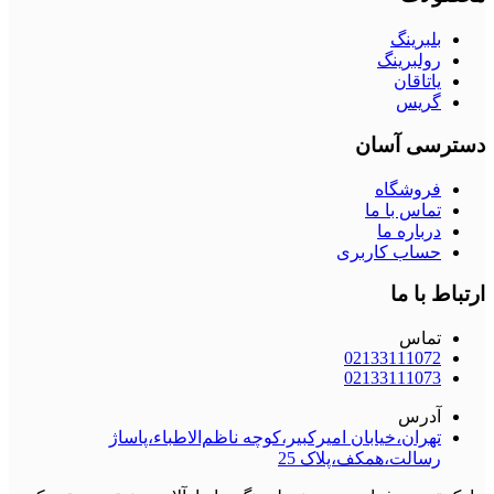
بلبرینگ
رولبرینگ
یاتاقان
گریس
دسترسی آسان
فروشگاه
تماس با ما
درباره ما
حساب کاربری
ارتباط با ما
تماس
02133111072
02133111073
آدرس
تهران،خیابان امیرکبیر،کوچه ناظم‌الاطباء،پاساژ
رسالت،همکف،پلاک 25