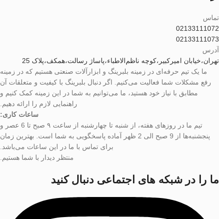
تماس
02133111072
02133111073
آدرس
تهران،خیابان امیرکبیر،کوچه ناظم‌الاطباء،پاساژ رسالت،همکف،پلاک 25
ما یک تیم حرفه‌ای در زمینه بلبرینگ و ابزارآلات صنعتی هستیم که در زمینه
رفع مشکلات شما فعالیت می‌کنیم. اگر دنبال بلبرینگ با کیفیت و متعلقات آن
مطابق با نیاز خود هستید، ما می‌توانیم به شما در این زمینه کمک کنیم و
راهنمایی لازم را ارائه دهیم.
ساعات کاری:
تیم ما در روزهای هفته، از شنبه تا چهارشنبه از ساعت ۹ صبح تا 6 عصر و
پنجشنبه‌ها از 9 صبح الی 2 ظهر آماده پاسخگویی به شما است. بهترین زمان
برای تماس با ما در این ساعات می‌باشد.
منتظر دیدار با شما هستیم.
ما را در شبکه های اجتماعی دنبال کنید