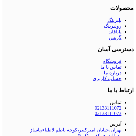
محصولات
بلبرینگ
رولبرینگ
یاتاقان
گریس
دسترسی آسان
فروشگاه
تماس با ما
درباره ما
حساب کاربری
ارتباط با ما
تماس
02133111072
02133111073
آدرس
تهران،خیابان امیرکبیر،کوچه ناظم‌الاطباء،پاساژ
رسالت،همکف،پلاک 25