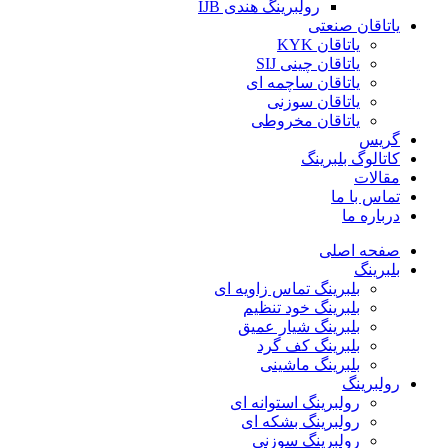
رولبرینگ هندی IJB
یاتاقان صنعتی
یاتاقان KYK
یاتاقان چینی SIJ
یاتاقان ساچمه ای
یاتاقان سوزنی
یاتاقان مخروطی
گریس
کاتالوگ بلبرینگ
مقالات
تماس با ما
درباره ما
صفحه اصلی
بلبرینگ
بلبرینگ تماس زاویه ای
بلبرینگ خود تنظیم
بلبرینگ شیار عمیق
بلبرینگ کف گرد
بلبرینگ ماشینی
رولبرینگ
رولبرینگ استوانه ای
رولبرینگ بشکه ای
رولبرینگ سوزنی