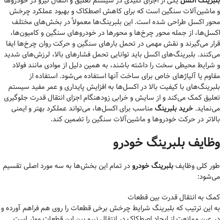
بلبرینگ اکسل
یکی از اجزای کلیدی در سیستم تعلیق و انتقال نیرو در خودروها
و ماشین‌آلات سنگین است که برای کاهش اصطکاک و بهبود عملکرد چرخش
محور اکسل طراحی شده است. این بلبرینگ‌ها معمولاً در بخش‌های مختلف
اکسل‌ها، از جمله محور چرخ‌ها و محورها در خودروهای سنگین و کامیون‌ها،
قرار می‌گیرند و نقش مهمی در تحمل بارهای سنگین و حرکت روان چرخ‌ها ایفا
می‌کنند. بلبرینگ‌های اکسل باید توانایی تحمل فشارهای بالا، لرزش‌های شدید
و شرایط محیطی سخت را داشته باشند، به همین دلیل از موادی مانند فولاد
مقاوم یا آلیاژهای خاص برای ساخت آنها استفاده می‌شود. استفاده از
بلبرینگ‌های با کیفیت بالا در اکسل‌ها به افزایش پایداری و عمر مفید سیستم
تعلیق کمک می‌کند و از سایش و خرابی زودهنگام اجزای انتقال قدرت جلوگیری
می‌نماید.
خرید بلبرینگ
مناسب برای اکسل‌ها، می‌تواند عملکرد بهتر و ایمنی
بالاتر در حرکت خودروها و ماشین‌آلات سنگین را تضمین کند.
وظایف بلبرینگ خودرو
طور کلی وظایف
بلبرینگ خودرو
در تمام این بخش‌ها به سه مورد اصلی تقسیم
می‌شود:
کمک به انتقال قدرت بین قطعات
به این ترتیب که بلبرینگ شرایط چرخش برخی قطعات را روی هم فراهم آورده و
در عین ممانعت از ایجاد اصطکاک در انتقال نیرو بین این قطعات موثر است