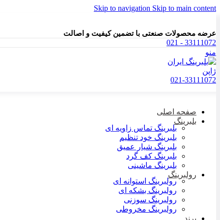
Skip to navigation
Skip to main content
عرضه محصولات صنعتی با تضمین کیفیت و اصالت
33111072 - 021
منو
021-33111072
صفحه اصلی
بلبرینگ
بلبرینگ تماس زاویه ای
بلبرینگ خود تنظیم
بلبرینگ شیار عمیق
بلبرینگ کف گرد
بلبرینگ ماشینی
رولبرینگ
رولبرینگ استوانه ای
رولبرینگ بشکه ای
رولبرینگ سوزنی
رولبرینگ مخروطی
برند