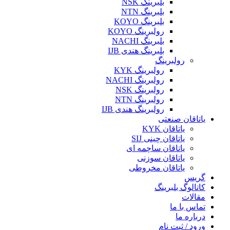
بلبرینگ NSK
بلبرینگ NTN
بلبرینگ KOYO
رولبرینگ KOYO
بلبرینگ NACHI
بلبرینگ هندی IJB
رولبرینگ
رولبرینگ KYK
رولبرینگ NACHI
رولبرینگ NSK
رولبرینگ NTN
رولبرینگ هندی IJB
یاتاقان صنعتی
یاتاقان KYK
یاتاقان چینی SIJ
یاتاقان ساچمه ای
یاتاقان سوزنی
یاتاقان مخروطی
گریس
کاتالوگ بلبرینگ
مقالات
تماس با ما
درباره ما
ورود / ثبت نام