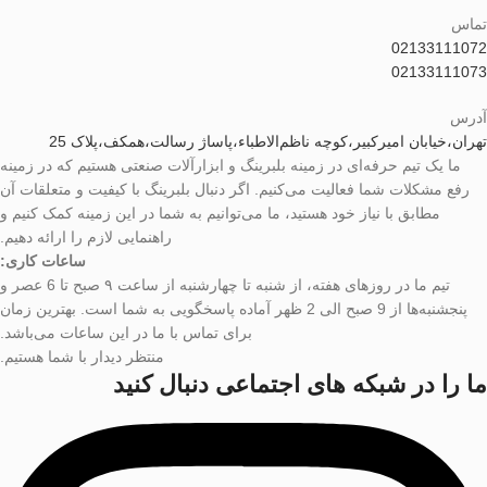
تماس
02133111072
02133111073
آدرس
تهران،خیابان امیرکبیر،کوچه ناظم‌الاطباء،پاساژ رسالت،همکف،پلاک 25
ما یک تیم حرفه‌ای در زمینه بلبرینگ و ابزارآلات صنعتی هستیم که در زمینه
رفع مشکلات شما فعالیت می‌کنیم. اگر دنبال بلبرینگ با کیفیت و متعلقات آن
مطابق با نیاز خود هستید، ما می‌توانیم به شما در این زمینه کمک کنیم و
راهنمایی لازم را ارائه دهیم.
ساعات کاری:
تیم ما در روزهای هفته، از شنبه تا چهارشنبه از ساعت ۹ صبح تا 6 عصر و
پنجشنبه‌ها از 9 صبح الی 2 ظهر آماده پاسخگویی به شما است. بهترین زمان
برای تماس با ما در این ساعات می‌باشد.
منتظر دیدار با شما هستیم.
ما را در شبکه های اجتماعی دنبال کنید