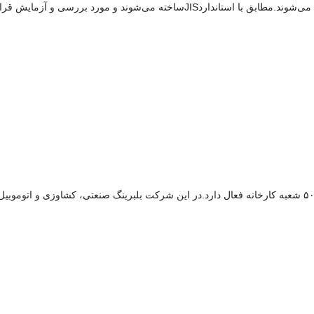
یرند.پینیون نمایندگی(فروش بلبرینگ صنعتی)از جملهkykاست.