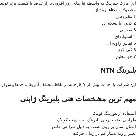
این مارک بلبرینگ به واسطه نیازهای روز افزون بازار تقاضا با کیفیت برتز تولید می‌شوند.مطابق با استانداردJISساخته می‌شوند و مورد بررسی و آزمایش قرار می‌گ
محصولات kykعبارتند از:
1.مخروطی
2.کروی یا بشکه ای
3.سوزنی
4.استوانه‌ای
5.تماس زاویه ای
6.کف گرد
7.خودتنظیم
بلبرینگ NTN
این شرکت با احداث بیش از ۷ کارخانه در نقاط مختلف آمریکا و جمعا بیش از ۵۰ شعبه کارخانه فعال دارد.در این شرکت بلبرینگ صنعتی، کشاوزی و اتوموبیل…که از اهمیت و ارزش بالایی برخوردار است.
مهم ترین مشخصات فنی بلبرینگ ژاپنی
استفاده از هوزینگ کونیک
طراحی بدنه خارجی بلبرینگ به صورت کونیک
اتصال آسان بر روی شفت به دلیل طراحی خاص
تغییر زاویه بسیار کم در زمان حرکت