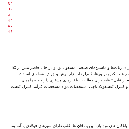
دانست که قدمت آن به سال 1928 برمی‌گردد. این شرکت ژاپنی از همان ابتدا به تولید انواع ابزارآلات برای ربات‌ها و ماشین‌های صنعتی مشغول بود و در حال حاضر بیش از 50
چی در صنایعی مانند ساخت پمپ‌ها، الکتروموتورها، کنترلرها، ابزار برش و جوش نقطه‌ای استفاده
ر قابل تنظیم برای مطابقت با نیازهای مشتری (از جمله راه‌های
و کنترل کیفیتفولاد ناچی: مشخصات مواد مشخصات فرآیند کنترل کیفیت
تاقان های نوع باز، این یاتاقان ها اغلب دارای سپرهای فولادی یا آب بند