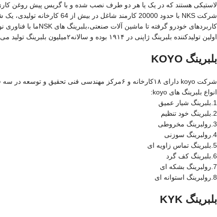
لاستیکی هستند که در یک یا هر دو طرف نصب شده و با گریس پیش روغن کاری
شرکت NKS با حدود 20000 کار
کاربردهای خودرو گرفته تا ماشین آلات صنعتی،بلبرینگ های NSKما با فناوری نوآورانه و توجه دقیق به جزئیات ساخته شده اند.
اولین تولیدکننده بلبرینگ ژاپنی در ۱۹۱۴ بوده و سالانه۲میلیون بلبرینگ تولید می‌کند.
بلبرینگ KOYO
شرکت koyo دارای ۱۸کارخانه و ۶مرکز مهندسی فنی تحقیق و توسعه در سه قاره است.این شرکت دارای مجوزISO/TS16949 در تمامی تجهیزات تولیدی است.
انواع بلبرینگ های koyo:
1.بلبرینگ شیار عمیق
2.بلبرینگ خود تنظیم
3.رولبرینگ مخروطی
4.رولبرینگ سوزنی
5.بلبرینگ تماس زاویه ای
6.بلبرینگ کف گرد
7.رولبرینگ بشکه ای
8.رولبرینگ استوانه ای
بلبرینگ KYK